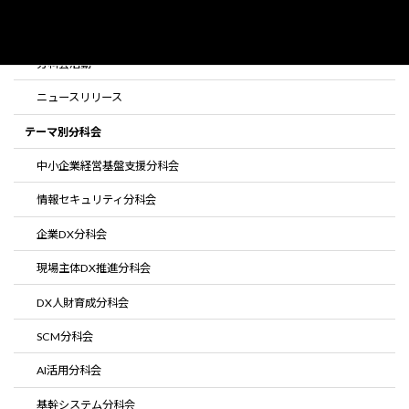
セミナー登壇活動
分科会活動
ニュースリリース
テーマ別分科会
中小企業経営基盤支援分科会
情報セキュリティ分科会
企業DX分科会
現場主体DX推進分科会
DX人財育成分科会
SCM分科会
AI活用分科会
基幹システム分科会