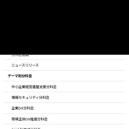
お手続きの流れ
活動内容
全ての活動
企業様支援活動
セミナー登壇活動
分科会活動
ニュースリリース
テーマ別分科会
中小企業経営基盤支援分科会
情報セキュリティ分科会
企業DX分科会
現場主体DX推進分科会