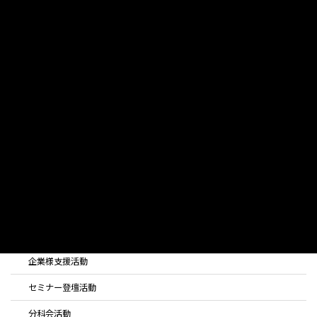
アクセスマップ
経営とDX／IT相談
ご相談対応領域
企業様支援活動（最新）
主なご相談事例
ご相談事例紹介
お手続きの流れ
活動内容
全ての活動
企業様支援活動
セミナー登壇活動
分科会活動