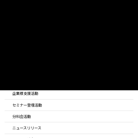
経営とDX／IT相談
ご相談対応領域
企業様支援活動（最新）
主なご相談事例
ご相談事例紹介
お手続きの流れ
活動内容
全ての活動
企業様支援活動
セミナー登壇活動
分科会活動
ニュースリリース