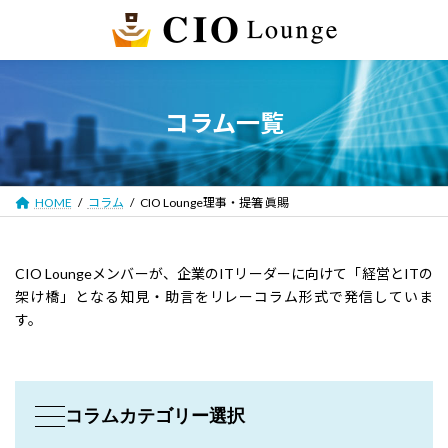
コ
ナ
ン
ビ
テ
ゲ
ン
ー
ツ
シ
へ
ョ
コラム一覧
ス
ン
キ
に
ッ
移
プ
動
HOME
コラム
CIO Lounge理事・提箸 眞賜
CIO Loungeメンバーが、企業のITリーダーに向けて「経営とITの
架け橋」となる知見・助言をリレーコラム形式で発信していま
す。
コラムカテゴリー選択